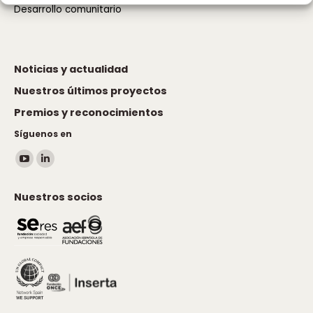
Desarrollo comunitario
Noticias y actualidad
Nuestros últimos proyectos
Premios y reconocimientos
Síguenos en
Encuéntranos en:
YouTube
Linkedin
page
page
Nuestros socios
opens
opens
in
in
new
new
window
window