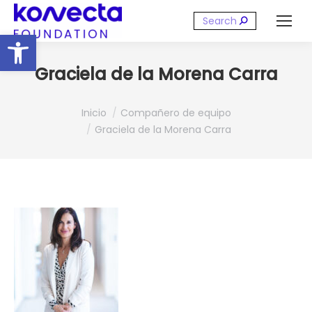
Buscar:
Abrir barra de herramientas
Graciela de la Morena Carra
Estás aquí:
Inicio
Compañero de equipo
Graciela de la Morena Carra