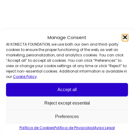
Manage Consent
At KONECTA FOUNDATION, we use both our own and third-party
cookies to ensure the proper functioning of the web, as well as
marketing, personalization, and analytics cookies. You can click
“Accept all” to accept all cookies. You can click “Preferences” to
view or change your cookie settings at any time or click “Reject” to
reject non-essential cookies. Additional information is available in
El poder de la integración
our
Cookie Policy
.
Accept all
Contáctanos
Reject except essential
Sobre nosotros
Preferences
Areas de actividad
Empleabilidad
Política de Cookies
Política de Privacidad
Aviso Legal
Innovación social