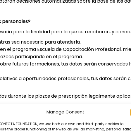
ptarán decisiones automatizadas sobre la base de los dato
s personales?
sario para la finalidad para la que se recabaron, y conc
entras sea necesario para atenderla.
 en el programa Escuela de Capacitación Profesional, mient
nezcas participando en el programa.
obre futuras formaciones, tus datos serán conservados h
elativas a oportunidades profesionales, tus datos serán
 durante los plazos de prescripción legalmente aplica
Manage Consent
os personales?
dos a las empresas del Grupo KONECTA, en caso de que así
 KONECTA FOUNDATION, we use both our own and third-party cookies to
ure the proper functioning of the web, as well as marketing, personalizatio