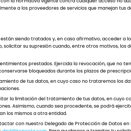
con la normativa vigente contra cualquier acceso no auto
mente a los proveedores de servicios que manejan tus d
 están siendo tratados y, en caso afirmativo, acceder a l
o, solicitar su supresión cuando, entre otros motivos, los
timientos prestados. Ejercida la revocación, que no tend
onservarse bloqueados durante los plazos de prescripció
iento de tus datos, en cuyo caso no trataremos los dat
maciones.
citar la limitación del tratamiento de tus datos, en cuy
iones. Asimismo, cuando sea procedente, se podrá ejercit
an los mismos a otra entidad.
ntactar con nuestro Delegado de Protección de Datos en l
n:
dpd@konecta.com
. Para ayudarnos a tramitar tu solici