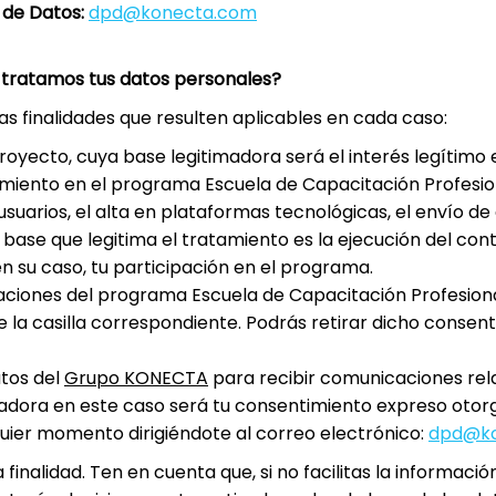
 de Datos:
dpd@konecta.com
s tratamos tus datos personales?
 finalidades que resulten aplicables en cada caso:
royecto, cuya base legitimadora será el interés legítimo e
eguimiento en el programa Escuela de Capacitación Profesi
usuarios, el alta en plataformas tecnológicas, el envío d
base que legitima el tratamiento es la ejecución del contr
en su caso, tu participación en el programa.
ciones del programa Escuela de Capacitación Profesional
la casilla correspondiente. Podrás retirar dicho consen
atos del
Grupo KONECTA
para recibir comunicaciones rel
imadora en este caso será tu consentimiento expreso otorg
uier momento dirigiéndote al correo electrónico:
dpd@ko
inalidad. Ten en cuenta que, si no facilitas la informaci