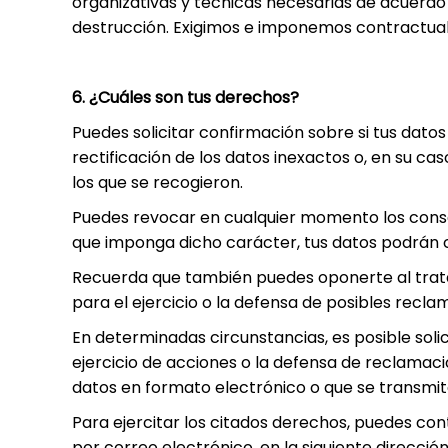
organizativas y técnicas necesarias de acuerdo 
destrucción. Exigimos e imponemos contractual
6. ¿Cuáles son tus derechos?
Puedes solicitar confirmación sobre si tus datos
rectificación de los datos inexactos o, en su cas
los que se recogieron.
Puedes revocar en cualquier momento los consen
que imponga dicho carácter, tus datos podrán c
Recuerda que también puedes oponerte al tratam
para el ejercicio o la defensa de posibles recla
En determinadas circunstancias, es posible soli
ejercicio de acciones o la defensa de reclamac
datos en formato electrónico o que se transmit
Para ejercitar los citados derechos, puedes co
por correo electrónico, en la siguiente direcció