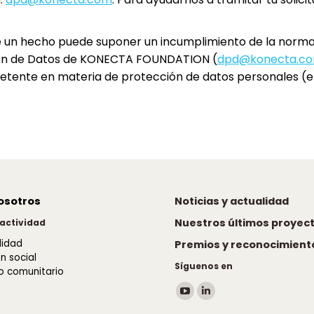
ue un hecho puede suponer un incumplimiento de la norma
cción de Datos de KONECTA FOUNDATION (
dpd@konecta.c
etente en materia de protección de datos personales (
osotros
Noticias y actualidad
Nuestros últimos proyec
 actividad
lidad
Premios y reconocimient
n social
Síguenos en
o comunitario
Encuéntranos en:
YouTube
Linkedin