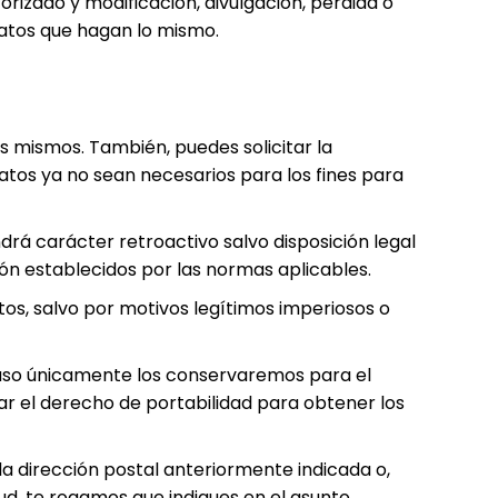
rizado y modificación, divulgación, pérdida o
atos que hagan lo mismo.
os mismos. También, puedes solicitar la
 datos ya no sean necesarios para los fines para
rá carácter retroactivo salvo disposición legal
n establecidos por las normas aplicables.
os, salvo por motivos legítimos imperiosos o
o caso únicamente los conservaremos para el
ar el derecho de portabilidad para obtener los
a dirección postal anteriormente indicada o,
tud, te rogamos que indiques en el asunto