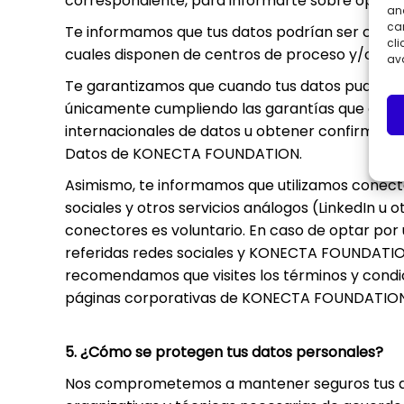
correspondiente, para informarte sobre oportu
and
can
Te informamos que tus datos podrían ser comun
cli
cuales disponen de centros de proceso y/o sop
ava
Te garantizamos que cuando tus datos pudieran 
únicamente cumpliendo las garantías que exige
internacionales de datos u obtener confirmaci
Datos de KONECTA FOUNDATION.
Asimismo, te informamos que utilizamos conecto
sociales y otros servicios análogos (LinkedIn u
conectores es voluntario. En caso de optar por u
referidas redes sociales y KONECTA FOUNDATION 
recomendamos que visites los términos y condic
páginas corporativas de KONECTA FOUNDATION, 
5. ¿Cómo se protegen tus datos personales?
Nos comprometemos a mantener seguros tus da