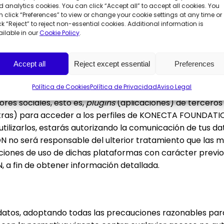
nidades profesionales.
 analytics cookies. You can click “Accept all” to accept all cookies. You
 click “Preferences” to view or change your cookie settings at any time or
icados a encargados del tratamiento (proveedores tecnol
ck “Reject” to reject non-essential cookies. Additional information is
orte ubicados fuera del Espacio Económico Europeo.
ilable in our
Cookie Policy
.
salir del Espacio Económico Europeo, las transferencias 
 el Reglamento General de Protección de Datos. Para rec
Accept all
Reject except essential
Preferences
ón o copia de las garantías empleadas, puedes ponerte 
Política de Cookies
Política de Privacidad
Aviso Legal
res sociales, esto es,
plugins
(aplicaciones) de tercero
 otras) para acceder a los perfiles de KONECTA FOUNDATIO
tilizarlos, estarás autorizando la comunicación de tus da
no será responsable del ulterior tratamiento que las mi
iones de uso de dichas plataformas con carácter previo a
a fin de obtener información detallada.
tos, adoptando todas las precauciones razonables par