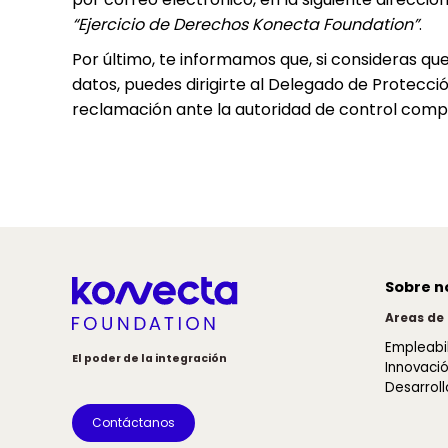
“Ejercicio de Derechos Konecta Foundation”
.
Por último, te informamos que, si consideras q
datos, puedes dirigirte al Delegado de Prote
reclamación ante la autoridad de control comp
Sobre n
Areas de
Empleabi
El poder de la integración
Innovació
Desarroll
Contáctanos