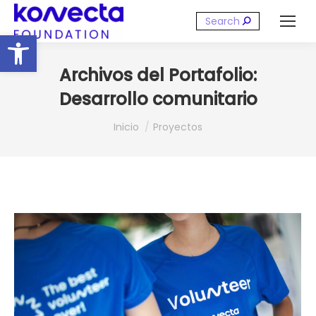
Buscar:
Abrir barra de herramientas
Archivos del Portafolio:
Desarrollo comunitario
Estás aquí:
Inicio
Proyectos