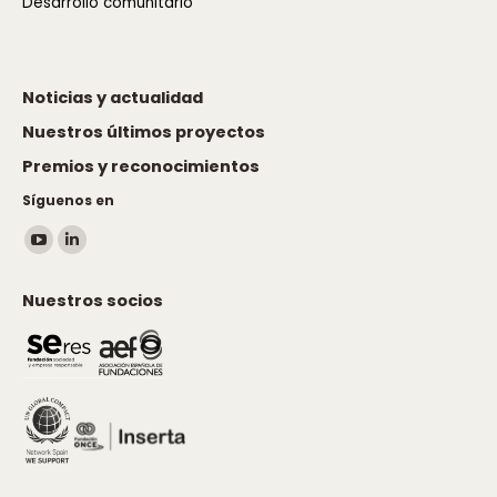
Desarrollo comunitario
Noticias y actualidad
Nuestros últimos proyectos
Premios y reconocimientos
Síguenos en
Encuéntranos en:
YouTube
Linkedin
page
page
Nuestros socios
opens
opens
in
in
new
new
window
window