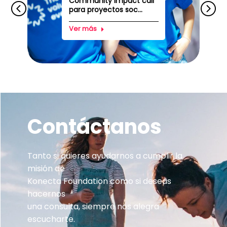
Community impact call
para proyectos soc...
Ver más
Contáctanos
Tanto si quieres ayudarnos a cumplir la
misión de
Konecta Foundation como si deseas
hacernos
una consulta, siempre nos alegra
escucharte.