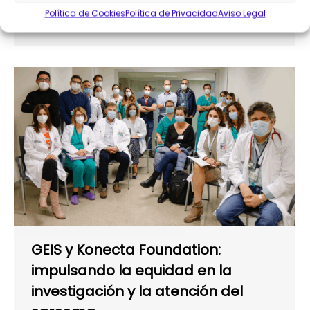
Política de Cookies
Política de Privacidad
Aviso Legal
Profesional Konecta Foundation
GEIS y Konecta Foundation:
impulsando la equidad en la
investigación y la atención del