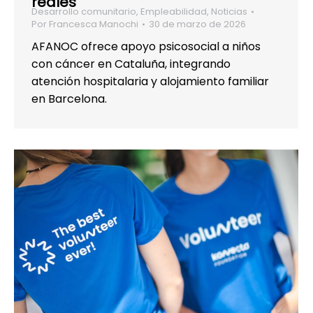
reales
Desarrollo comunitario
,
Empleabilidad
,
Noticias
Por
Francesca Manochi
30 de marzo de 2026
AFANOC ofrece apoyo psicosocial a niños
con cáncer en Cataluña, integrando
atención hospitalaria y alojamiento familiar
en Barcelona.