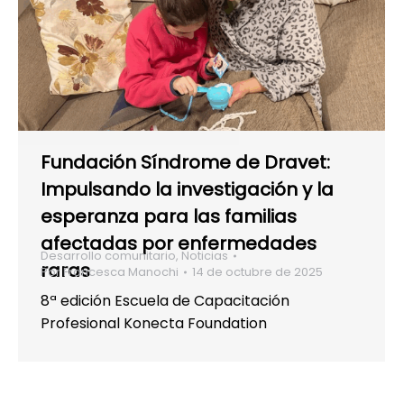
Fundación Síndrome de Dravet:
Impulsando la investigación y la
esperanza para las familias
afectadas por enfermedades
Desarrollo comunitario
,
Noticias
raras
Por
Francesca Manochi
14 de octubre de 2025
8ª edición Escuela de Capacitación
Profesional Konecta Foundation