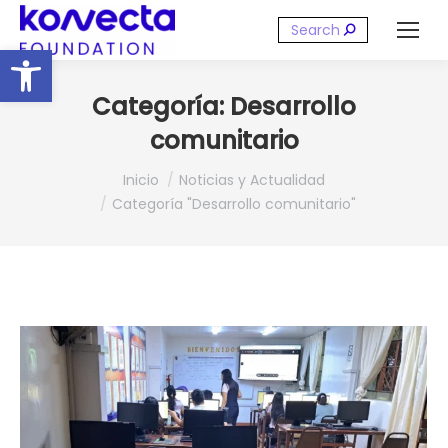
Buscar:
Abrir barra de herramientas
Categoría:
Desarrollo
comunitario
Estás aquí:
Inicio
Noticias y Actualidad
Categoría "Desarrollo comunitario"