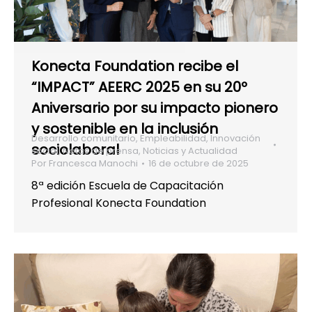
Konecta Foundation recibe el
“IMPACT” AEERC 2025 en su 20º
Aniversario por su impacto pionero
y sostenible en la inclusión
Desarrollo comunitario
,
Empleabilidad
,
Innovación
sociolaboral
social
,
Notas de prensa
,
Noticias y Actualidad
Por
Francesca Manochi
16 de octubre de 2025
8ª edición Escuela de Capacitación
Profesional Konecta Foundation