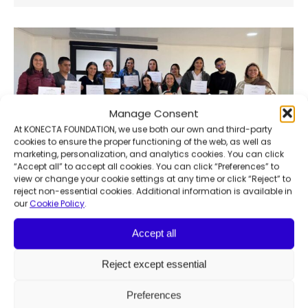
Manage Consent
At KONECTA FOUNDATION, we use both our own and third-party
cookies to ensure the proper functioning of the web, as well as
marketing, personalization, and analytics cookies. You can click
“Accept all” to accept all cookies. You can click “Preferences” to
view or change your cookie settings at any time or click “Reject” to
reject non-essential cookies. Additional information is available in
our
Cookie Policy
.
Protegiendo la infancia en
Colombia: nuestra colaboración
Accept all
con Fundación Tiempo de Paz
Reject except essential
Desarrollo comunitario
,
Noticias
Por
Francesca Manochi
13 de febrero de 2026
Preferences
8ª edición Escuela de Capacitación